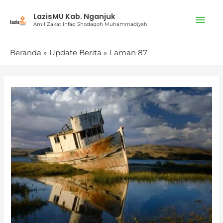
Lewati
Men
LazisMU Kab. Nganjuk
ke
Amil Zakat Infaq Shodaqoh Muhammadiyah
konten
Uta
Beranda
Update Berita
Laman 87
HIKMAH
YANG
BISA
DIPETIK
DARI
SEBUAH
MUSIBAH