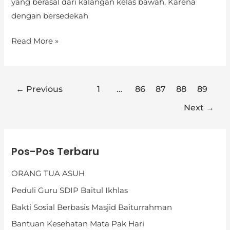
yang berasal dari kalangan kelas bawah. Karena
dengan bersedekah
Read More »
←
Previous
1
…
86
87
88
89
Next
→
K
Pos-Pos Terbaru
a
t
ORANG TUA ASUH
e
Peduli Guru SDIP Baitul Ikhlas
g
Bakti Sosial Berbasis Masjid Baiturrahman
o
Bantuan Kesehatan Mata Pak Hari
r