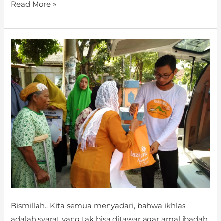
Read More »
Bulan
Januari
2018
Keutamaan
Ikhlas
Bismillah.. Kita semua menyadari, bahwa ikhlas
adalah syarat yang tak bisa ditawar agar amal ibadah