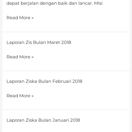
dapat berjalan dengan baik dan lancar. Misi
Read More »
Laporan
Laporan Zis Bulan Maret 2018
Zis
Read More »
Bulan
Maret
2018
Laporan
Laporan Ziska Bulan Februari 2018
ziska
Read More »
Bulan
februari
2018
Laporan
Laporan Ziska Bulan Januari 2018
ziska