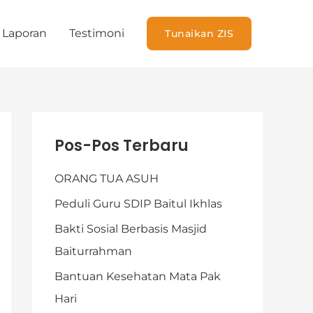
Laporan
Testimoni
Tunaikan ZIS
K
Pos-Pos Terbaru
a
t
ORANG TUA ASUH
e
Peduli Guru SDIP Baitul Ikhlas
g
Bakti Sosial Berbasis Masjid
o
Baiturrahman
r
Bantuan Kesehatan Mata Pak
i
Hari