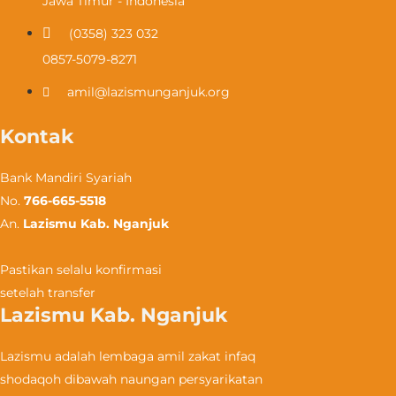
Jawa Timur - Indonesia
(0358) 323 032​
0857-5079-8271
amil@lazismunganjuk.org
Kontak
Bank Mandiri Syariah
No.
766-665-5518
An.
Lazismu Kab. Nganjuk
Pastikan selalu konfirmasi
setelah transfer
Lazismu Kab. Nganjuk
Lazismu adalah lembaga amil zakat infaq
shodaqoh dibawah naungan persyarikatan