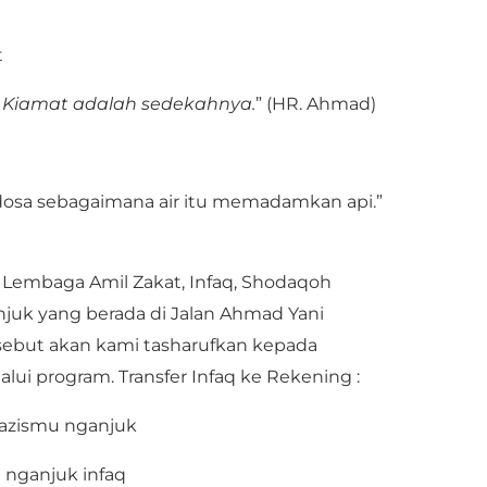
t
 Kiamat adalah sedekahnya.
” (HR. Ahmad)
osa sebagaimana air itu memadamkan api.”
 Lembaga Amil Zakat, Infaq, Shodaqoh
k yang berada di Jalan Ahmad Yani
sebut akan kami tasharufkan kepada
i program. Transfer Infaq ke Rekening :
lazismu nganjuk
 nganjuk infaq