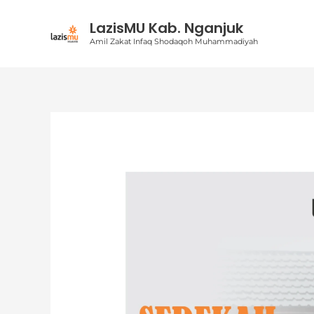
Lewati
LazisMU Kab. Nganjuk
ke
Amil Zakat Infaq Shodaqoh Muhammadiyah
konten