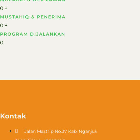
0
+
MUSTAHIQ & PENERIMA​
0
+
PROGRAM DIJALANKAN
0
Kontak
Jalan Mastrip No.37 Kab. Nganjuk