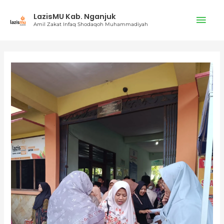
Lewati
Men
LazisMU Kab. Nganjuk
ke
Amil Zakat Infaq Shodaqoh Muhammadiyah
konten
Uta