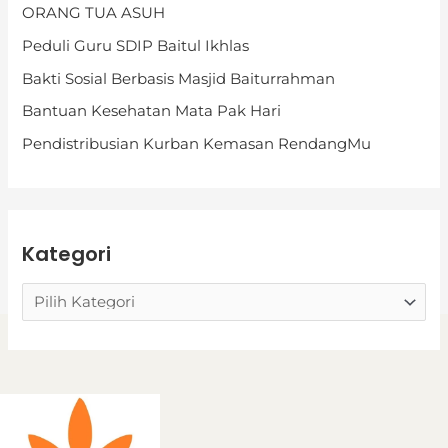
ORANG TUA ASUH
e
Peduli Guru SDIP Baitul Ikhlas
g
Bakti Sosial Berbasis Masjid Baiturrahman
o
Bantuan Kesehatan Mata Pak Hari
r
i
Pendistribusian Kurban Kemasan RendangMu
Kategori