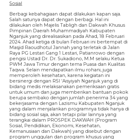
Sosial
Berbagi kebahagiaan dapat dilakukan kapan saja.
Salah satunya dapat dengan berbagi. Hal ini
dilakukan oleh Majelis Tabligh dan Dakwah Khusus
Pimpinan Daerah Muhammadiyah Kabupaten
Nganjuk yang direalisasikan pada Ahad, 18 Februari
2024. Ahad ketiga di bulan Februari ini bertempat di
Masjid Raoudhotul Jannah yang terletak di Jalan
Raya PG Lestari Gang 1 Lestari, Patianrowo dengan
pengisi Ustad Dr. Dr. Sukadiono, M.M selaku Ketua
PWM Jawa Timur dengan tema Puasa dan Kualitas
Taqwa. Selain mendapatkan ilmu rohani, juga
memperoleh kesehatan, karena kegiatan ini
bersinergi dengan RSI ‘Aisyiyah Nganjuk yang di
bidang medis melaksanakan pemeriksaan gratis
untuk umum dan juga memberikan bantuan pokok
berupa sembako dengan jumlah penerima 34 yang
bekerjasama dengan Lazismu Kabupaten Nganjuk
yang dalam menjalankan programnya tidak hanya di
bidang sosial saja, akan tetapi pilar lainnya yang
terangkai dalam PROSPEK DAKWAH (Program
Sosial, Pendidikan, Ekonomi, Kesehatan,
Kemanusiaan dan Dakwah) yang disebut dengan
program unggulan dan program khusus yang