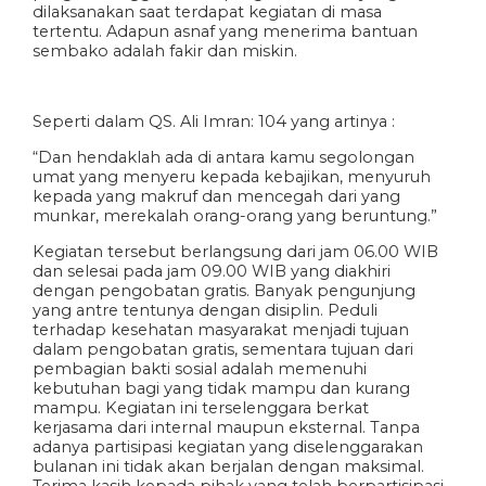
dilaksanakan saat terdapat kegiatan di masa
tertentu. Adapun asnaf yang menerima bantuan
sembako adalah fakir dan miskin.
Seperti dalam QS. Ali Imran: 104 yang artinya :
“Dan hendaklah ada di antara kamu segolongan
umat yang menyeru kepada kebajikan, menyuruh
kepada yang makruf dan mencegah dari yang
munkar, merekalah orang-orang yang beruntung.”
Kegiatan tersebut berlangsung dari jam 06.00 WIB
dan selesai pada jam 09.00 WIB yang diakhiri
dengan pengobatan gratis. Banyak pengunjung
yang antre tentunya dengan disiplin. Peduli
terhadap kesehatan masyarakat menjadi tujuan
dalam pengobatan gratis, sementara tujuan dari
pembagian bakti sosial adalah memenuhi
kebutuhan bagi yang tidak mampu dan kurang
mampu. Kegiatan ini terselenggara berkat
kerjasama dari internal maupun eksternal. Tanpa
adanya partisipasi kegiatan yang diselenggarakan
bulanan ini tidak akan berjalan dengan maksimal.
Terima kasih kepada pihak yang telah berpartisipasi