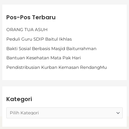
K
Pos-Pos Terbaru
a
t
ORANG TUA ASUH
e
Peduli Guru SDIP Baitul Ikhlas
g
Bakti Sosial Berbasis Masjid Baiturrahman
o
Bantuan Kesehatan Mata Pak Hari
r
i
Pendistribusian Kurban Kemasan RendangMu
Kategori