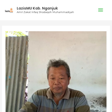
Lewati
Men
LazisMU Kab. Nganjuk
ke
Amil Zakat Infaq Shodaqoh Muhammadiyah
konten
Uta