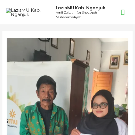
Lewati
LazisMU Kab. Nganjuk
Me
ke
Amil Zakat Infaq Shodaqoh
Muhammadiyah
konten
Ut