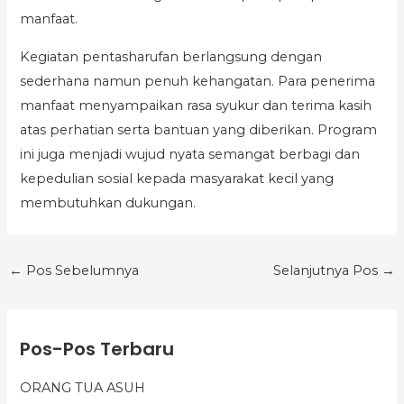
manfaat.
Kegiatan pentasharufan berlangsung dengan
sederhana namun penuh kehangatan. Para penerima
manfaat menyampaikan rasa syukur dan terima kasih
atas perhatian serta bantuan yang diberikan. Program
ini juga menjadi wujud nyata semangat berbagi dan
kepedulian sosial kepada masyarakat kecil yang
membutuhkan dukungan.
←
Pos Sebelumnya
Selanjutnya Pos
→
K
Pos-Pos Terbaru
a
t
ORANG TUA ASUH
e