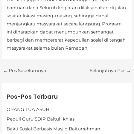
bantuan dana Seluruh kegiatan dilaksanakan di jalan
sekitar lokasi masing-masing, sehingga dapat
menjangkau masyarakat secara langsung. Program
ini diharapkan dapat menumbuhkan semangat
berbagi dan mempererat kepedulian sosial di tengah
masyarakat selama bulan Ramadan.
←
Pos Sebelumnya
Selanjutnya Pos
→
K
Pos-Pos Terbaru
a
t
ORANG TUA ASUH
e
Peduli Guru SDIP Baitul Ikhlas
g
Bakti Sosial Berbasis Masjid Baiturrahman
o