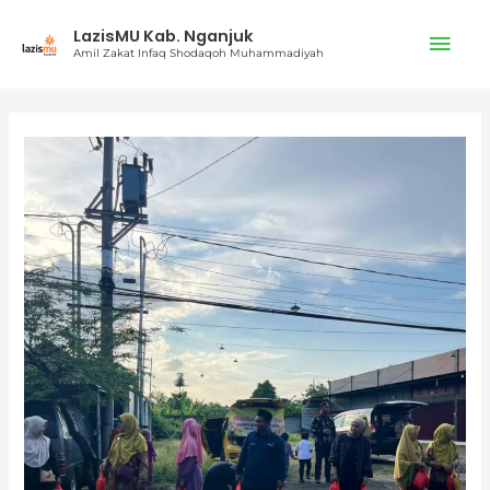
Lewati
Men
LazisMU Kab. Nganjuk
ke
Amil Zakat Infaq Shodaqoh Muhammadiyah
konten
Uta