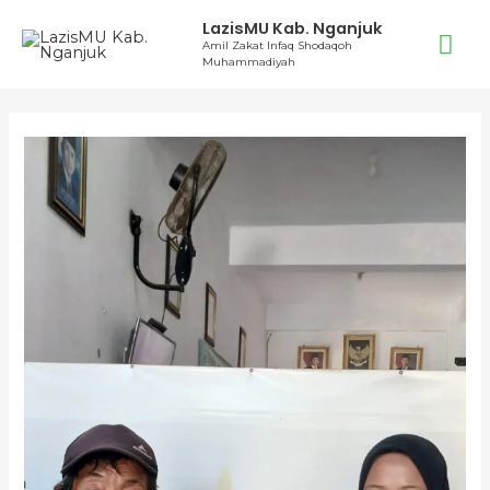
Lewati
LazisMU Kab. Nganjuk
Me
ke
Amil Zakat Infaq Shodaqoh
Muhammadiyah
konten
Ut