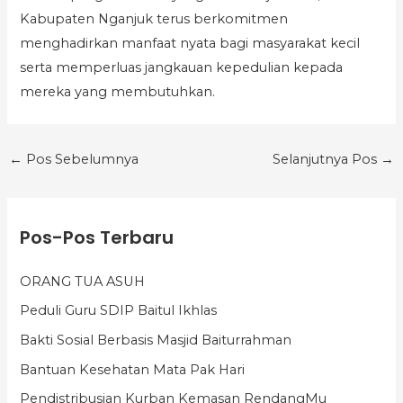
Kabupaten Nganjuk terus berkomitmen
menghadirkan manfaat nyata bagi masyarakat kecil
serta memperluas jangkauan kepedulian kepada
mereka yang membutuhkan.
←
Pos Sebelumnya
Selanjutnya Pos
→
K
Pos-Pos Terbaru
a
t
ORANG TUA ASUH
e
Peduli Guru SDIP Baitul Ikhlas
g
o
Bakti Sosial Berbasis Masjid Baiturrahman
r
Bantuan Kesehatan Mata Pak Hari
i
Pendistribusian Kurban Kemasan RendangMu