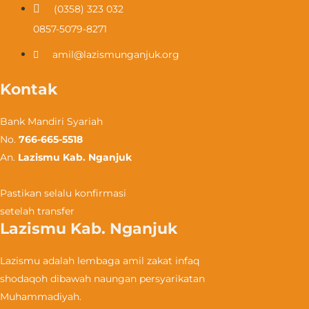
(0358) 323 032​
0857-5079-8271
amil@lazismunganjuk.org
Kontak
Bank Mandiri Syariah
No.
766-665-5518
An.
Lazismu Kab. Nganjuk
Pastikan selalu konfirmasi
setelah transfer
Lazismu Kab. Nganjuk
Lazismu adalah lembaga amil zakat infaq
shodaqoh dibawah naungan persyarikatan
Muhammadiyah.