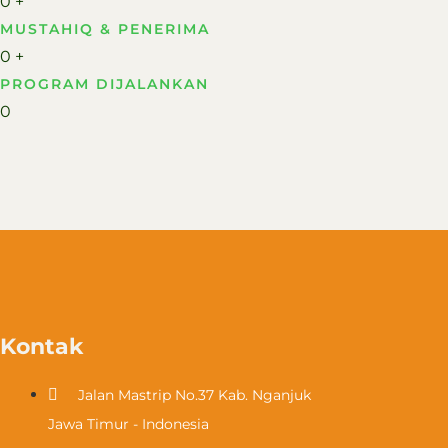
0
+
MUSTAHIQ & PENERIMA​
0
+
PROGRAM DIJALANKAN
0
Kontak
Jalan Mastrip No.37 Kab. Nganjuk
Jawa Timur - Indonesia