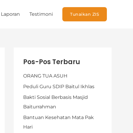
Laporan
Testimoni
Tunaikan ZIS
K
Pos-Pos Terbaru
a
t
ORANG TUA ASUH
e
Peduli Guru SDIP Baitul Ikhlas
g
Bakti Sosial Berbasis Masjid
o
Baiturrahman
r
Bantuan Kesehatan Mata Pak
i
Hari