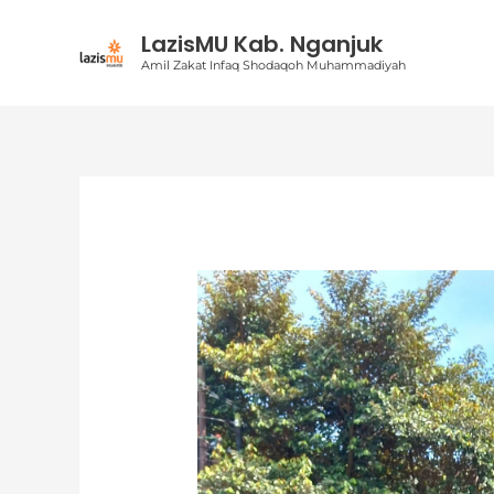
Lewati
LazisMU Kab. Nganjuk
ke
Amil Zakat Infaq Shodaqoh Muhammadiyah
konten