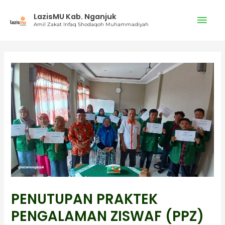
Lewati
Men
LazisMU Kab. Nganjuk
ke
Amil Zakat Infaq Shodaqoh Muhammadiyah
konten
Uta
PENUTUPAN PRAKTEK
PENGALAMAN ZISWAF (PPZ)