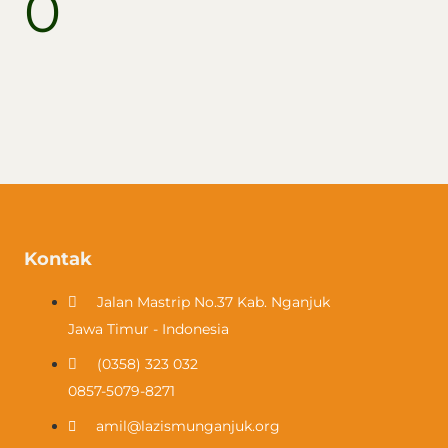
0
Kontak
Jalan Mastrip No.37 Kab. Nganjuk
Jawa Timur - Indonesia
(0358) 323 032​
0857-5079-8271
amil@lazismunganjuk.org