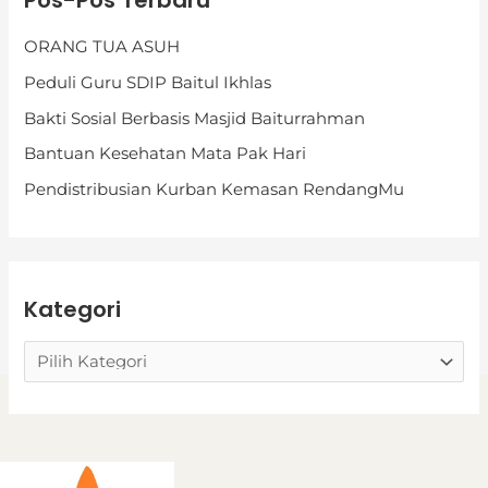
Pos-Pos Terbaru
t
ORANG TUA ASUH
e
Peduli Guru SDIP Baitul Ikhlas
g
Bakti Sosial Berbasis Masjid Baiturrahman
o
Bantuan Kesehatan Mata Pak Hari
r
i
Pendistribusian Kurban Kemasan RendangMu
Kategori