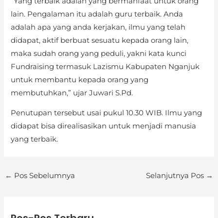
“Yang terbaik adalah yang bermanfaat untuk orang
lain. Pengalaman itu adalah guru terbaik. Anda
adalah apa yang anda kerjakan, ilmu yang telah
didapat, aktif berbuat sesuatu kepada orang lain,
maka sudah orang yang peduli, yakni kata kunci
Fundraising termasuk Lazismu Kabupaten Nganjuk
untuk membantu kepada orang yang
membutuhkan,” ujar Juwari S.Pd.
Penutupan tersebut usai pukul 10.30 WIB. Ilmu yang
didapat bisa direalisasikan untuk menjadi manusia
yang terbaik.
←
Pos Sebelumnya
Selanjutnya Pos
→
K
a